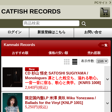
PCサイト
CATFISH RECORDS
ログイン
新規登録はこちら
お問い合せ
Kamnabi Records
一覧
おすすめ順
価格の安い順
売れ筋順
表示件数
:
CD 杉山 悟史 SATOSHI SUGIYAMA /
Monologues
凛とした粒立ち、溢れる歌心。
一音一音に宿る、歌心と美学。
[KNRS 1008]
2,640円
(税込)
限定国内盤LP 米澤 美玖 Miku Yonezawa /
Ballads for the Vinyl
[KNLP 1001]
5,250円
(税込)