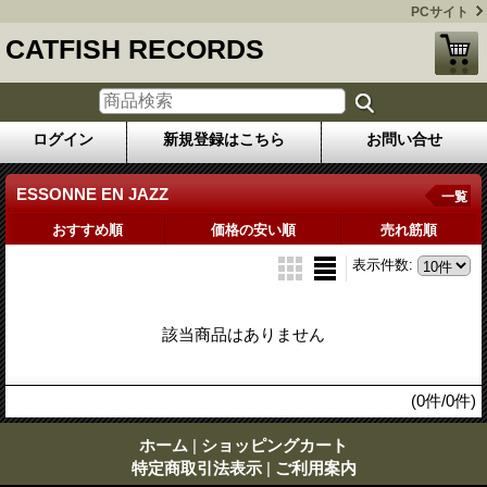
PCサイト
CATFISH RECORDS
ログイン
新規登録はこちら
お問い合せ
ESSONNE EN JAZZ
一覧
おすすめ順
価格の安い順
売れ筋順
表示件数
:
該当商品はありません
(0件/0件)
ホーム
|
ショッピングカート
特定商取引法表示
|
ご利用案内