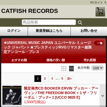
PCサイト
CATFISH RECORDS
ログイン
新規登録はこちら
お問い合せ
★UNIVERSAL MUSIC JAPAN ユニバーサル ミュージ
一覧
ック ジャパン > ★プレスティッジRVGリマスター超限
定アンコール・プレス
おすすめ順
価格の安い順
売れ筋順
表示件数
:
...
1
2
3
5
次
»
限定発売CD BOOKER ERVIN ブッカー・アー
ヴィン / THE FREEDOM BOOK + 1 ザ・フリ
ーダム・ブック+ 1
[UCCO 9825 E]
1,500円
(税込)