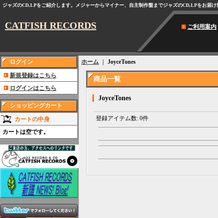
ジャズのCD,LPをご紹介します。メジャーからマイナー、自主制作盤までジャズのCD,LPをお届
CATFISH RECORDS
ご利用案内
ログイン
ホーム
｜
JoyceTones
新規登録はこちら
商品一覧
ログインはこちら
JoyceTones
ショッピングカート
登録アイテム数
:
0件
カートの中身
カートは空です。