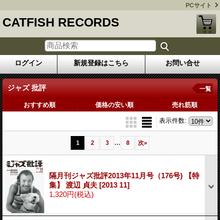
PCサイト
CATFISH RECORDS
ログイン
新規登録はこちら
お問い合せ
ジャズ 批評
一覧
おすすめ順
価格の安い順
売れ筋順
表示件数
:
...
1
2
3
8
次
»
隔月刊ジャズ批評2013年11月号（176号) 【特
集】 渡辺 貞夫
[2013 11]
1,320円
(税込)