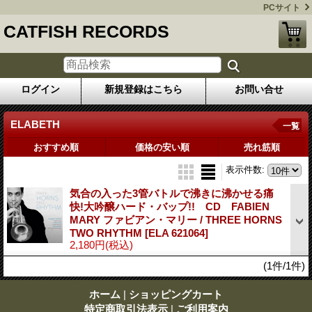
PCサイト
CATFISH RECORDS
ログイン
新規登録はこちら
お問い合せ
ELABETH
一覧
おすすめ順
価格の安い順
売れ筋順
表示件数
:
気合の入った3管バトルで沸きに沸かせる痛
快!大吟醸ハード・バップ!! CD FABIEN
MARY ファビアン・マリー / THREE HORNS
TWO RHYTHM
[ELA 621064]
2,180円
(税込)
(1件/1件)
ホーム
|
ショッピングカート
特定商取引法表示
|
ご利用案内