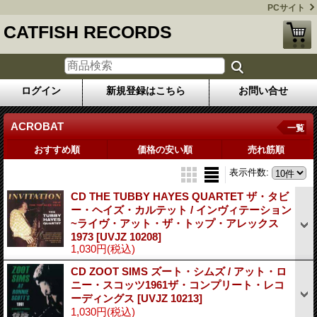
PCサイト
CATFISH RECORDS
ログイン
新規登録はこちら
お問い合せ
ACROBAT
一覧
おすすめ順
価格の安い順
売れ筋順
表示件数
:
CD THE TUBBY HAYES QUARTET ザ・タビ
ー・ヘイズ・カルテット / インヴィテーション
~ライヴ・アット・ザ・トップ・アレックス
1973
[UVJZ 10208]
1,030円
(税込)
CD ZOOT SIMS ズート・シムズ / アット・ロ
ニー・スコッツ1961ザ・コンプリート・レコ
ーディングス
[UVJZ 10213]
1,030円
(税込)