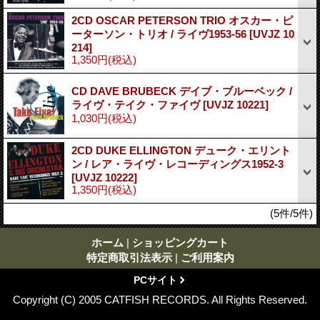
2CD OSCAR PETERSON TRIO オスカー・ピ
ーターソン・トリオ / ライヴ1953-56
[UVJZ 10
214]
1,350円
(税込)
CD DAVE BRUBECK デイブ・ブルーベック /
ライヴ・テイク・ファイヴ
[UVJZ 10221]
1,030円
(税込)
2CD DUKE ELLINGTON デューク・エリント
ン / レア・ライヴ・レコーディングス1952-3
[UVJZ 10222]
1,350円
(税込)
(5件/5件)
ホーム
|
ショッピングカート
特定商取引法表示
|
ご利用案内
PCサイト
Copyright (C) 2005 CATFISH RECORDS. All Rights Reserved.