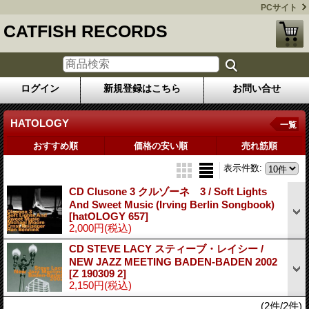
PCサイト
CATFISH RECORDS
ログイン
新規登録はこちら
お問い合せ
HATOLOGY
一覧
おすすめ順
価格の安い順
売れ筋順
表示件数
:
CD Clusone 3 クルゾーネ 3 / Soft Lights
And Sweet Music (Irving Berlin Songbook)
[hatOLOGY 657]
2,000円
(税込)
CD STEVE LACY スティーブ・レイシー /
NEW JAZZ MEETING BADEN-BADEN 2002
[Z 190309 2]
2,150円
(税込)
(2件/2件)