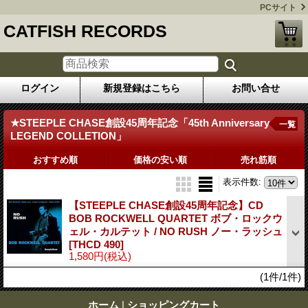
PCサイト
CATFISH RECORDS
ログイン
新規登録はこちら
お問い合せ
★STEEPLE CHASE創設45周年記念「45th Anniversary
一覧
LEGEND COLLETION」
おすすめ順
価格の安い順
売れ筋順
表示件数
:
【STEEPLE CHASE創設45周年記念】CD
BOB ROCKWELL QUARTET ボブ・ロックウ
ェル・カルテット / NO RUSH ノー・ラッシュ
[THCD 490]
1,580円
(税込)
(1件/1件)
ホーム
|
ショッピングカート