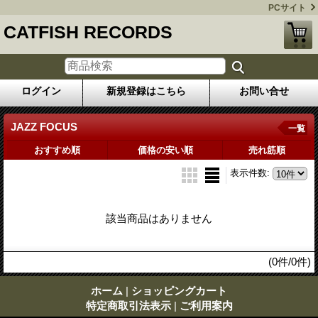
PCサイト
CATFISH RECORDS
ログイン
新規登録はこちら
お問い合せ
JAZZ FOCUS
一覧
おすすめ順
価格の安い順
売れ筋順
表示件数
:
該当商品はありません
(0件/0件)
ホーム
|
ショッピングカート
特定商取引法表示
|
ご利用案内