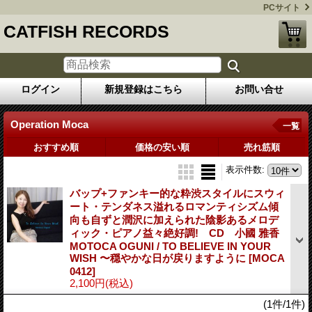
PCサイト
CATFISH RECORDS
ログイン
新規登録はこちら
お問い合せ
Operation Moca
一覧
おすすめ順
価格の安い順
売れ筋順
表示件数
:
バップ+ファンキー的な粋渋スタイルにスウィ
ート・テンダネス溢れるロマンティシズム傾
向も自ずと潤沢に加えられた陰影あるメロデ
ィック・ピアノ益々絶好調! CD 小國 雅香
MOTOCA OGUNI / TO BELIEVE IN YOUR
WISH 〜穏やかな日が戻りますように
[MOCA
0412]
2,100円
(税込)
(1件/1件)