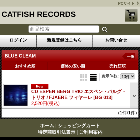
PCサイト
CATFISH RECORDS
ログイン
新規登録はこちら
お問い合せ
BLUE GLEAM
一覧
おすすめ順
価格の安い順
売れ筋順
表示件数
:
CD ESPEN BERG TRIO エスペン・バルグ・
トリオ / FJAERE フィヤーレ
[BG 013]
2,520円
(税込)
(1件/1件)
ホーム
|
ショッピングカート
特定商取引法表示
|
ご利用案内