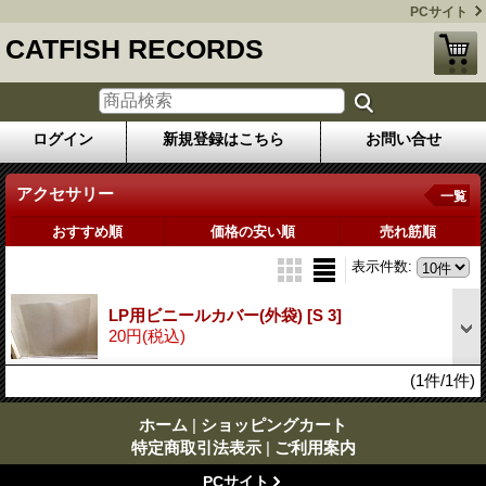
PCサイト
CATFISH RECORDS
ログイン
新規登録はこちら
お問い合せ
アクセサリー
一覧
おすすめ順
価格の安い順
売れ筋順
表示件数
:
LP用ビニールカバー(外袋)
[S 3]
20円
(税込)
(1件/1件)
ホーム
|
ショッピングカート
特定商取引法表示
|
ご利用案内
PCサイト