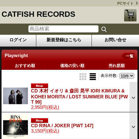
PCサイト
CATFISH RECORDS
ログイン
新規登録はこちら
お問い合せ
Playwright
一覧
おすすめ順
価格の安い順
売れ筋順
表示件数
:
CD 木村 イオリ & 森田 晃平 IORI KIMURA &
KOHEI MORITA / LOST SUMMER BLUE
[PW
T 99]
2,950円
(税込)
CD RINA / JOKER
[PWT 147]
3,150円
(税込)