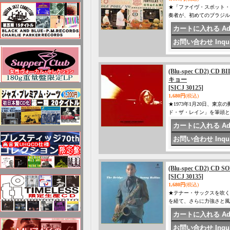
★「ファイヴ・スポット・
奏者が、初めてのブラジル
(Blu-spec CD2) 
キョー
[SICJ 30125]
1,680円
(税込)
★1973年1月20日、
ド・ザ・レイン」を筆頭と
(Blu-spec CD2) C
[SICJ 30135]
1,680円
(税込)
★テナー・サックスを吹く
を経て、さらに力強さと風