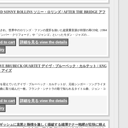
 枚組CD SONNY ROLLINS ソニー・ロリンズ / AFTER THE BRIDGE アフ
スされ、世界中のロリンズ・ファンの度肝を抜いた超貴重音源が待望の再CD化（1964
メンバー・クリフォード」や「ジャンゴ」といったモダン・ジャズの…
｜
｜
 CD DAVE BRUBECK QUARTET デイヴ・ブルーベック・カルテット / ANG
ル・アイズ
を迎えていたデイヴ・ブルーベック・カルテットが、元祖シンガー・ソングライタ
曲に取り組んだ一枚。フランク・シナトラの歌で知られるタイトル曲、ジョン・コ
｜
｜
ギッシュに哀愁と熱情を激しく描破する雄渾テナー咆哮が壮快に映え