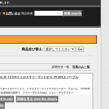
け致します。
｜
お問い合せ
商品検索
:
商品並び替え
:
説明付き一覧
写真のみ一覧
IROSLAV VITOUS ミロスラフ・ヴィトオス / PURPLE パープル
リポートのベーシスト、ミロスラフ・ヴィトウスのリーダー・アルバム、1970年作
結成直前の録音で、ジョー・ザビヌル(elp)、ジョン・マクラフリン…
｜
｜