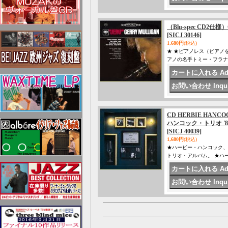
（Blu-spec CD2仕
[SICJ 30146]
1,680円
(税込)
★ ★ピアノレス（ピアノ
アノの名手トミー・フラ
CD HERBIE HANC
ハンコック・トリオ '8
[SICJ 40039]
1,680円
(税込)
★ハービー・ハンコック、
トリオ・アルバム。 ★ハ