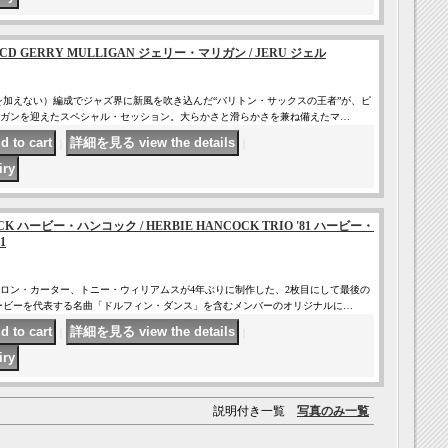
様）CD GERRY MULLIGAN ジェリー・マリガン / JERU ジェル
を加えない）編成でジャズ界に新風を吹き込んだ“バリトン・サックスの王者”が、ピ
ナガンを迎えたスペシャル・セッション。大らかさと滑らかさを兼ね備えたマ…
｜
｜
OCK ハービー・ハンコック / HERBIE HANCOCK TRIO '81 ハービー・
1
ロン・カーター、トニー・ウィリアムスが4年ぶりに制作した、2枚目にして最後の
ービーを代表する名曲「ドルフィン・ダンス」を含むメンバーのオリジナルに…
｜
｜
説明付き一覧
写真のみ一覧