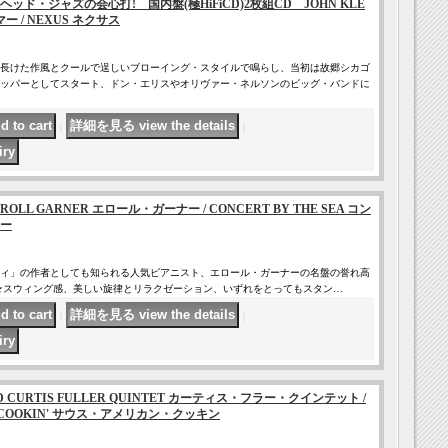
ッド・ジャズの会心打! 国内盤(極HiFiCD)2枚組CD JOHN KLE
 / NEXUS ネクサス
長けた作風とクールで逞しいブローイング・スタイルで鳴らし、当初は故郷シカゴ
ッパーとしてスタート、ドン・エリスやオリヴァー・ネルソンのビッグ・バンドに
｜
｜
CD ERROLL GARNER エロール・ガーナー / CONCERT BY THE SEA コン
ー
ィ」の作者としても知られる人気ピアニスト、エロール・ガーナーの名盤の誉れ高
。 ★スウィング感、美しい旋律とリラクゼーション、いずれをとってもスタン…
｜
｜
様) CD CURTIS FULLER QUINTET カーティス・フラー・クインテット /
N COOKIN' サウス・アメリカン・クッキン