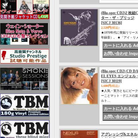
(Blu-spec CD2)2
ター・ザ・ブリッジ
[SICJ 30136]
2,520円
(税込)
★1970年代に突如リリー
年録音）。 ★「アイ・リ
(Blu-spec CD2)
EL EYES エンジェ
[SICJ 30119]
1,680円
(税込)
★人気・実力ともにピーク
ーことマット・デニスの楽
ルト…
アグレッシヴ&エネル