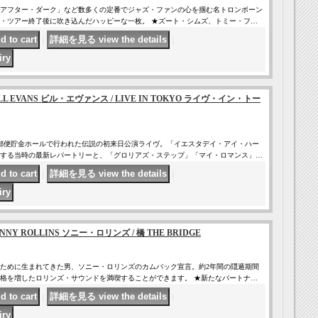
アフター・ダーク」など数多くの定番でジャズ・ファンの心を掴む名トロンボーン
・ツアー終了後に吹き込んだハッピーな一枚。 ★ズート・シムズ、トミー・フ…
｜
｜
CD BILL EVANS ビル・エヴァンス / LIVE IN TOKYO ライヴ・イン・トー
東京の郵便貯金ホールで行われた伝説の初来日公演ライヴ。「イエスタデイ・アイ・ハー
する当時の最新レパートリーと、「グロリアズ・ステップ」「マイ・ロマンス」…
｜
｜
D SONNY ROLLINS ソニー・ロリンズ / 橋 THE BRIDGE
ために生まれてきた男、ソニー・ロリンズのカムバック宣言。約2年間の隠遁期間
格を増したロリンズ・サウンドを満喫することができます。 ★新たなパートナ…
｜
｜