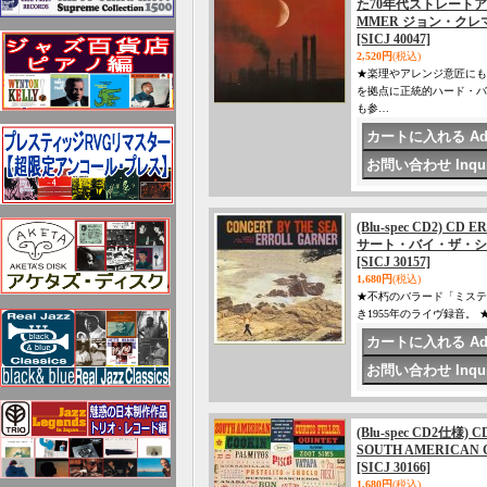
た70年代ストレートアヘ
MMER ジョン・クレマー
[SICJ 40047]
2,520円
(税込)
★楽理やアレンジ意匠にも
を拠点に正統的ハード・バ
も参…
(Blu-spec CD2) 
サート・バイ・ザ・シ
[SICJ 30157]
1,680円
(税込)
★不朽のバラード「ミステ
き1955年のライヴ録音
(Blu-spec CD2仕
SOUTH AMERICA
[SICJ 30166]
1,680円
(税込)