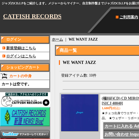
ジャズのCD,LPをご紹介します。メジャーからマイナー、自主制作盤までジャズのCD,LPをお届
CATFISH RECORDS
ご利用案内
ログイン
ホーム
｜
WE WANT JAZZ
新規登録はこちら
商品一覧
ログインはこちら
WE WANT JAZZ
ショッピングカート
登録アイテム数
:
10件
カートの中身
カートは空です。
(極HiFiCD) CD M
[SICJ 40040]
1,680円
(税込)
★チェコ出身でウエザー・
品。 ★ウェザー・リポート