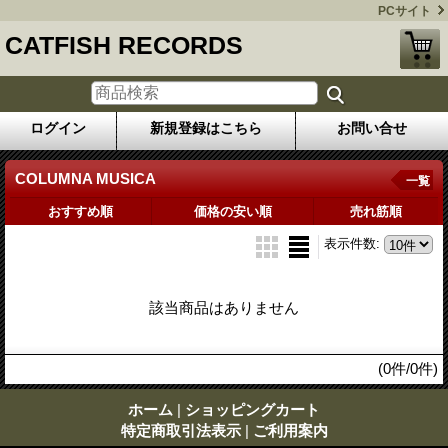
PCサイト
CATFISH RECORDS
ログイン
新規登録はこちら
お問い合せ
COLUMNA MUSICA
一覧
おすすめ順
価格の安い順
売れ筋順
表示件数
:
該当商品はありません
(0件/0件)
ホーム
|
ショッピングカート
特定商取引法表示
|
ご利用案内