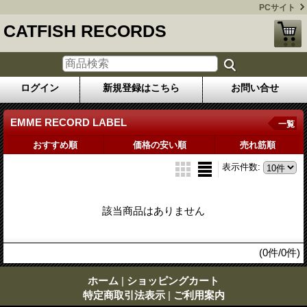
PCサイト
CATFISH RECORDS
ログイン
新規登録はこちら
お問い合せ
EMME RECORD LABEL
一覧
おすすめ順
価格の安い順
売れ筋順
表示件数
:
該当商品はありません
(0件/0件)
ホーム
|
ショッピングカート
特定商取引法表示
|
ご利用案内