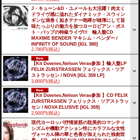
J・キューン&D・ユメールも大活躍！肉太く
ドライヴ感に溢れたダイナミック・スウィン
ギンな渦巻く如きテナー咆哮が雄渾にして旨
味たっぷりの魅力を放つヨーロピアン・ポス
ト・バップの特級ライヴ!!! 輸入盤CD
MAXIME BENDER マキシム・ベンダー /
INFINITY OF SOUND
[IGL 380]
2,780円
(税込)
【Kit Downes,Nelson Veras参加 】輸入盤LP
FELIX ZURSTRASSEN フェリックス・ツア
ストラッセン / NOVA
[IGL 359 LP]
3,800円
(税込)
【Kit Downes,Nelson Veras参加 】CD FELIX
ZURSTRASSEN フェリックス・ツアストラッ
セン / NOVA ELUSIVE
[IGL 359]
2,500円
(税込)
現代ヨーロッパ抒情派筋の耽美的ロマンティ
シズムや機動アクション性にカラフルな女性
ヴォーカル陣の華と色香が加えられた独創世