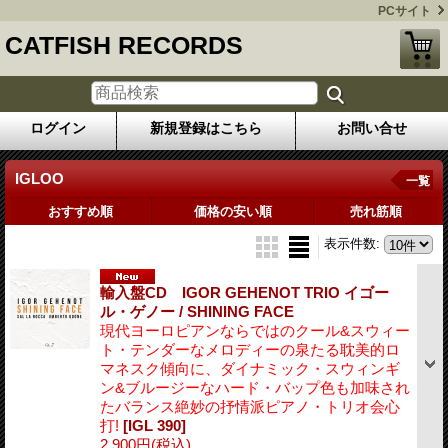
PCサイト
CATFISH RECORDS
ログイン
新規登録はこちら
お問い合せ
IGLOO
一覧
おすすめ順
価格の安い順
売れ筋順
表示件数
:
輸入盤CD IGOR GEHENOT TRIO イゴー
ル・ゲノー / SHINING FACE
現代ヨーロピアンならではのクール&スウィー
ト・テンダーなメロディーの泉たる耽美的ロ
マネスク傾向に、ダイナミック・スウィンギ
ン&ブルージーなハード・バップ色も加味され
たバランス絶妙の抒情派ピアノ・トリオ会心
打!
[IGL 390]
2,900円
(税込)