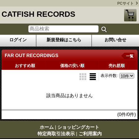
PCサイト
CATFISH RECORDS
ログイン
新規登録はこちら
お問い合せ
FAR OUT RECORDINGS
一覧
おすすめ順
価格の安い順
売れ筋順
表示件数
:
該当商品はありません
(0件/0件)
ホーム
|
ショッピングカート
特定商取引法表示
|
ご利用案内