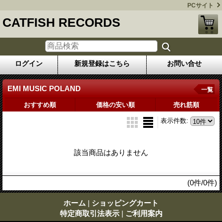
PCサイト
CATFISH RECORDS
ログイン
新規登録はこちら
お問い合せ
EMI MUSIC POLAND
一覧
おすすめ順
価格の安い順
売れ筋順
表示件数
:
該当商品はありません
(0件/0件)
ホーム
|
ショッピングカート
特定商取引法表示
|
ご利用案内