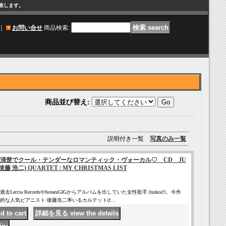
け致します。
｜
お問い合せ
商品検索
:
商品並び替え
:
説明付き一覧
写真のみ一覧
清楚でクール・テンダーなロマンティック・ヴォーカル♡ CD JU
(後藤 浩二) QUARTET / MY CHRISTMAS LIST
ccia RecordsやhotaruGIGからアルバムを出していた女性歌手:Junkoの、今作
的な人気ピアニスト:後藤浩二率いるカルテット(f…
｜
｜