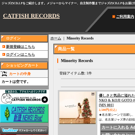
ジャズのCD,LPをご紹介します。メジャーからマイナー、自主制作盤までジャズのCD,LPをお届
CATFISH RECORDS
ご利用案内
ログイン
ホーム
｜
Minority Records
新規登録はこちら
商品一覧
ログインはこちら
Minority Records
ショッピングカート
登録アイテム数
:
1件
カートの中身
カートは空です。
優しさと気品に溢れた
NKO & KOJI GOTO 
[MN 001]
2,500円
(税込)
★名古屋シーンで活躍し、過去Le
は、名古屋ジャズ界の顔役