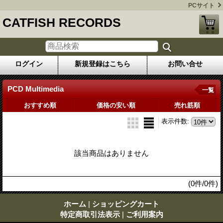
PCサイト
CATFISH RECORDS
ログイン
新規登録はこちら
お問い合せ
PCD Multimedia
一覧
おすすめ順
価格の安い順
売れ筋順
表示件数
:
該当商品はありません
(0件/0件)
ホーム
|
ショッピングカート
特定商取引法表示
|
ご利用案内