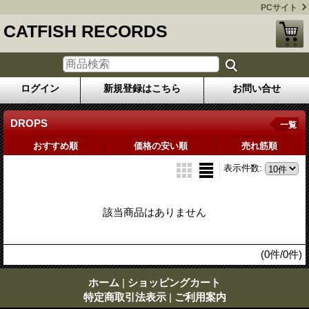
PCサイト
CATFISH RECORDS
ログイン
新規登録はこちら
お問い合せ
DROPS
一覧
おすすめ順
価格の安い順
売れ筋順
表示件数
:
該当商品はありません
(0件/0件)
ホーム
|
ショッピングカート
特定商取引法表示
|
ご利用案内