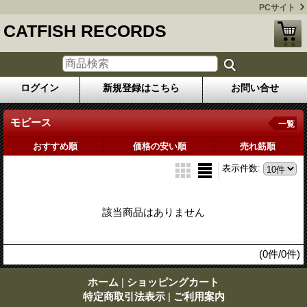
PCサイト
CATFISH RECORDS
ログイン
新規登録はこちら
お問い合せ
モビース
一覧
おすすめ順
価格の安い順
売れ筋順
表示件数
:
該当商品はありません
(0件/0件)
ホーム
|
ショッピングカート
特定商取引法表示
|
ご利用案内