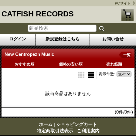
PCサイト
CATFISH RECORDS
ログイン
新規登録はこちら
お問い合せ
New Centropezn Music
一覧
おすすめ順
価格の安い順
売れ筋順
表示件数
:
該当商品はありません
(0件/0件)
ホーム
|
ショッピングカート
特定商取引法表示
|
ご利用案内