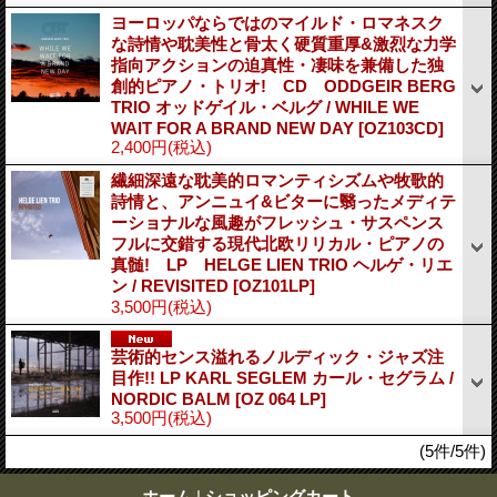
ヨーロッパならではのマイルド・ロマネスク
な詩情や耽美性と骨太く硬質重厚&激烈な力学
指向アクションの迫真性・凄味を兼備した独
創的ピアノ・トリオ! CD ODDGEIR BERG
TRIO オッドゲイル・ベルグ / WHILE WE
WAIT FOR A BRAND NEW DAY
[OZ103CD]
2,400円
(税込)
繊細深遠な耽美的ロマンティシズムや牧歌的
詩情と、アンニュイ&ビターに翳ったメディテ
ーショナルな風趣がフレッシュ・サスペンス
フルに交錯する現代北欧リリカル・ピアノの
真髄! LP HELGE LIEN TRIO ヘルゲ・リエ
ン / REVISITED
[OZ101LP]
3,500円
(税込)
芸術的センス溢れるノルディック・ジャズ注
目作!! LP KARL SEGLEM カール・セグラム /
NORDIC BALM
[OZ 064 LP]
3,500円
(税込)
(5件/5件)
ホーム
|
ショッピングカート