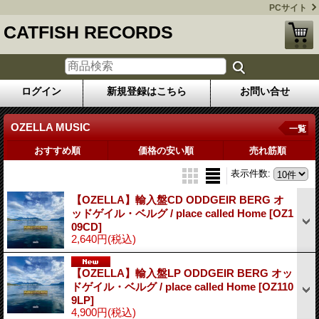
PCサイト
CATFISH RECORDS
ログイン
新規登録はこちら
お問い合せ
OZELLA MUSIC
一覧
おすすめ順
価格の安い順
売れ筋順
表示件数
:
【OZELLA】輸入盤CD ODDGEIR BERG オ
ッドゲイル・ベルグ / place called Home
[OZ1
09CD]
2,640円
(税込)
【OZELLA】輸入盤LP ODDGEIR BERG オッ
ドゲイル・ベルグ / place called Home
[OZ110
9LP]
4,900円
(税込)