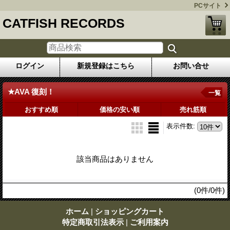
PCサイト
CATFISH RECORDS
ログイン
新規登録はこちら
お問い合せ
★AVA 復刻！
一覧
おすすめ順
価格の安い順
売れ筋順
表示件数
:
該当商品はありません
(0件/0件)
ホーム
|
ショッピングカート
特定商取引法表示
|
ご利用案内