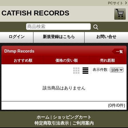
PCサイト
CATFISH RECORDS
ログイン
新規登録はこちら
お問い合せ
Dhmp Records
一覧
おすすめ順
価格の安い順
売れ筋順
表示件数
:
該当商品はありません
(0件/0件)
ホーム
|
ショッピングカート
特定商取引法表示
|
ご利用案内