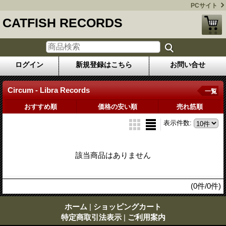
PCサイト
CATFISH RECORDS
ログイン
新規登録はこちら
お問い合せ
Circum - Libra Records
一覧
おすすめ順
価格の安い順
売れ筋順
表示件数
:
該当商品はありません
(0件/0件)
ホーム
|
ショッピングカート
特定商取引法表示
|
ご利用案内