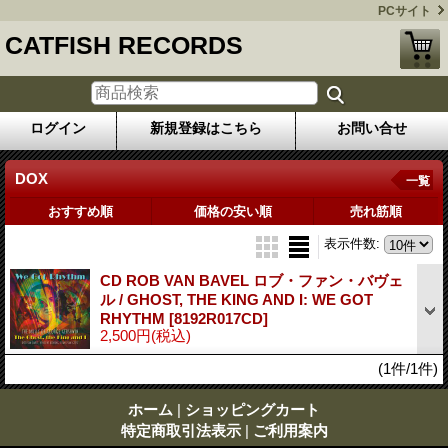
PCサイト
CATFISH RECORDS
ログイン
新規登録はこちら
お問い合せ
DOX
一覧
おすすめ順
価格の安い順
売れ筋順
表示件数
:
CD ROB VAN BAVEL ロブ・ファン・バヴェ
ル / GHOST, THE KING AND I: WE GOT
RHYTHM
[8192R017CD]
2,500円
(税込)
(1件/1件)
ホーム
|
ショッピングカート
特定商取引法表示
|
ご利用案内