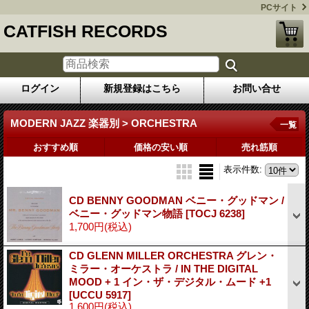
PCサイト
CATFISH RECORDS
ログイン
新規登録はこちら
お問い合せ
MODERN JAZZ 楽器別 > ORCHESTRA
一覧
おすすめ順
価格の安い順
売れ筋順
表示件数
:
CD BENNY GOODMAN ベニー・グッドマン /
ベニー・グッドマン物語
[TOCJ 6238]
1,700円
(税込)
CD GLENN MILLER ORCHESTRA グレン・
ミラー・オーケストラ / IN THE DIGITAL
MOOD + 1 イン・ザ・デジタル・ムード +1
[UCCU 5917]
1,600円
(税込)