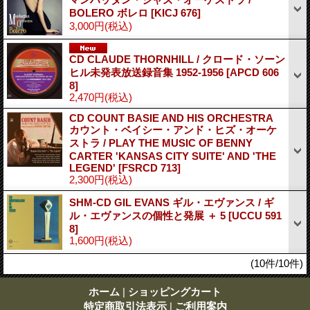
BOLERO ボレロ
[KICJ 676]
3,000円
(税込)
CD CLAUDE THORNHILL / クロード・ソーン
ヒル未発表放送録音集 1952-1956
[APCD 606
8]
2,470円
(税込)
CD COUNT BASIE AND HIS ORCHESTRA
カウント・ベイシー・アンド・ヒズ・オーケ
ストラ / PLAY THE MUSIC OF BENNY
CARTER 'KANSAS CITY SUITE' AND 'THE
LEGEND'
[FSRCD 713]
2,300円
(税込)
SHM-CD GIL EVANS ギル・エヴァンス / ギ
ル・エヴァンスの個性と発展 ＋ 5
[UCCU 591
8]
1,600円
(税込)
(10件/10件)
ホーム
|
ショッピングカート
特定商取引法表示
|
ご利用案内