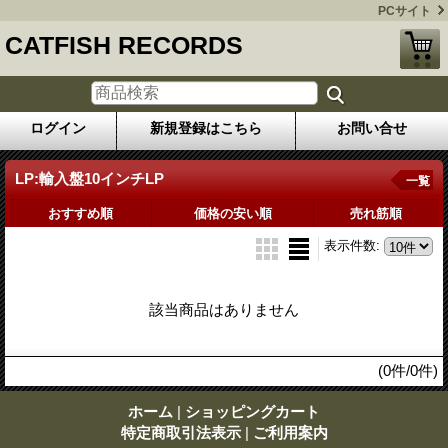
PCサイト
CATFISH RECORDS
ログイン
新規登録はこちら
お問い合せ
LP:輸入盤10インチLP
一覧
おすすめ順
価格の安い順
売れ筋順
表示件数
:
該当商品はありません
(0件/0件)
ホーム
|
ショッピングカート
特定商取引法表示
|
ご利用案内