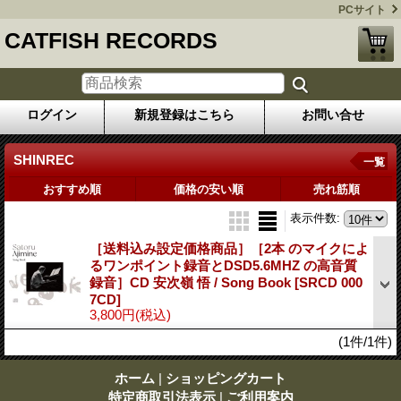
PCサイト
CATFISH RECORDS
ログイン
新規登録はこちら
お問い合せ
SHINREC
一覧
おすすめ順
価格の安い順
売れ筋順
表示件数
:
［送料込み設定価格商品］［2本 のマイクによ
るワンポイント録音とDSD5.6MHZ の高音質
録音］CD 安次嶺 悟 / Song Book
[SRCD 000
7CD]
3,800円
(税込)
(1件/1件)
ホーム
|
ショッピングカート
特定商取引法表示
|
ご利用案内