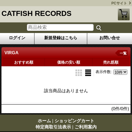
PCサイト
CATFISH RECORDS
ログイン
新規登録はこちら
お問い合せ
VIRGA
一覧
おすすめ順
価格の安い順
売れ筋順
表示件数
:
該当商品はありません
(0件/0件)
ホーム
|
ショッピングカート
特定商取引法表示
|
ご利用案内