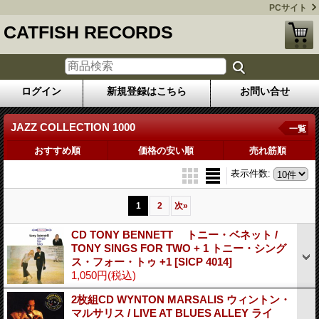
PCサイト
CATFISH RECORDS
ログイン
新規登録はこちら
お問い合せ
JAZZ COLLECTION 1000
一覧
おすすめ順
価格の安い順
売れ筋順
表示件数
:
1
2
次
»
CD TONY BENNETT トニー・ベネット /
TONY SINGS FOR TWO + 1 トニー・シング
ス・フォー・トゥ +1
[SICP 4014]
1,050円
(税込)
2枚組CD WYNTON MARSALIS ウィントン・
マルサリス / LIVE AT BLUES ALLEY ライ