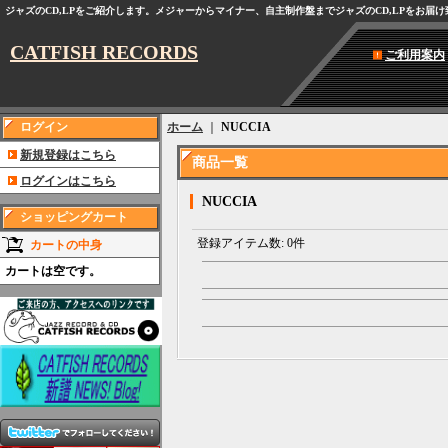
ジャズのCD,LPをご紹介します。メジャーからマイナー、自主制作盤までジャズのCD,LPをお届
CATFISH RECORDS
ご利用案内
ログイン
ホーム
｜
NUCCIA
新規登録はこちら
商品一覧
ログインはこちら
NUCCIA
ショッピングカート
登録アイテム数
:
0件
カートの中身
カートは空です。