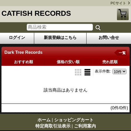
PCサイト
CATFISH RECORDS
ログイン
新規登録はこちら
お問い合せ
Dark Tree Records
一覧
おすすめ順
価格の安い順
売れ筋順
表示件数
:
該当商品はありません
(0件/0件)
ホーム
|
ショッピングカート
特定商取引法表示
|
ご利用案内