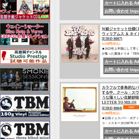
W紙ジャケット仕様CD 大林 武
ウィリアムス ＆ ネイト・
[EIRD 8007]
3,150円
(税込)
★2023年上半期にして早
が集った最強トリオ「TBN
カラフルで多角的なパ
する中、クール・スウ
うな瑞々しい生鮮妙味を
LETTER TO MILOS
[EIRD 8004]
3,180円
(税込)
★以前イェスパー・ボディ
コ・メスキーダ(1987年