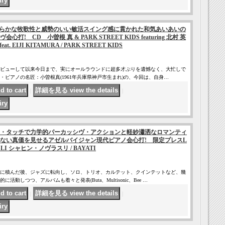
らかな牧歌性と威勢のいい敏活スイング感に貫かれた和気あいあいの
! CD 小曽根 真 & PARK STREET KIDS featuring 北村 英
at. EIJI KITAMURA / PARK STREET KIDS
ロ・デビューして以来今日まで、実にオールラウンドに超多才ぶりを遺憾なく、大忙しで
・ピアノの名匠：小曽根真(1961年兵庫県神戸市生まれ)の、今回は、自身…
｜
｜
・タッチで力学的パーカッシヴ・アクションと軽妙瀟洒なロマンティ
ない真価を見せるアゼルバイジャン現代ピアノ会心打! 限定プレスL
SLI シャヒン・ノヴラスリ / BAYATI
に積んだ後、ジャズに転向し、ソロ、トリオ、カルテット、クインテットなど、幾
動しつつ、アルバムも着々と発表(Buta、Multisonic、Bee …
｜
｜