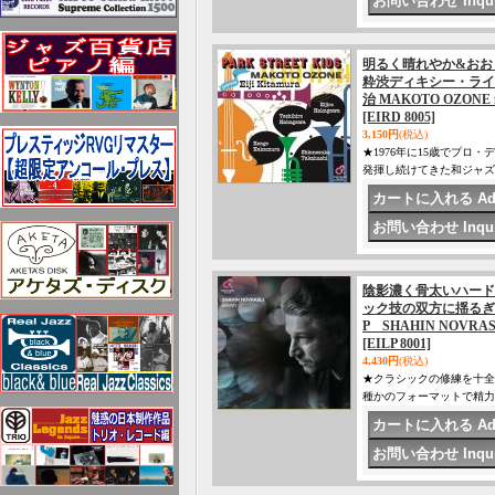
明るく晴れやか&おお
粋渋ディキシー・ライヴ会心打
治 MAKOTO OZONE fe
[EIRD 8005]
3,150円
(税込)
★1976年に15歳でプ
発揮し続けてきた和ジャズ
陰影濃く骨太いハード
ック技の双方に揺るぎ
P SHAHIN NOVRA
[EILP 8001]
4,430円
(税込)
★クラシックの修練を十全
種かのフォーマットで精力的に活