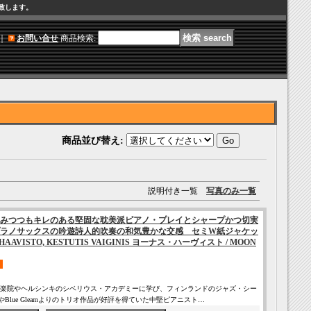
け致します。
｜
お問い合せ
商品検索
:
商品並び替え
:
説明付き一覧
写真のみ一覧
みつつもキレのある堅固な耽美派ピアノ・プレイとシャープかつ切実
ラノサックスの吟遊詩人的吹奏の和気豊かな交感 セミW紙ジャケッ
AAVISTO, KESTUTIS VAIGINIS ヨーナス・ハーヴィスト / MOON
楽院やヘルシンキのシベリウス・アカデミーに学び、フィンランドのジャズ・シー
loやBlue Gleamよりのトリオ作品が好評を得ていた中堅ピアニスト…