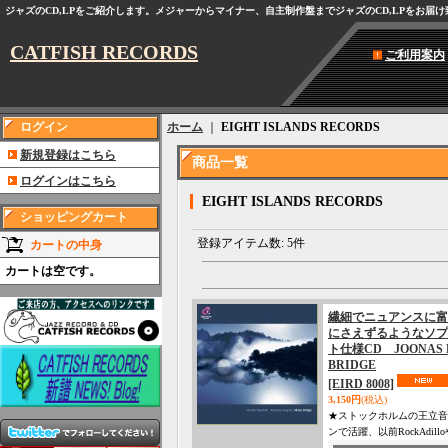
ジャズのCD,LPをご紹介します。メジャーからマイナー、自主制作盤までジャズのCD,LPをお届
CATFISH RECORDS
ご利用案内
ログイン
ホーム
｜
EIGHT ISLANDS RECORDS
新規登録はこちら
商品一覧
ログインはこちら
EIGHT ISLANDS RECORDS
ショッピングカート
登録アイテム数
:
5件
カートの中身
カートは空です。
繊細でニュアンスに富
にさえずるようなソプ
ト仕様CD JOONAS H
BRIDGE
[EIRD 8008]
3,150円
(税込)
★ストックホルムの王立音
ンで活躍、以前RockAdil