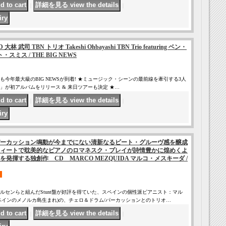
｜
｜
司 TBN トリオ Takeshi Ohbayashi TBN Trio featuring ベン・
スミス / THE BIG NEWS
くも今年最大級のBIG NEWSが到着! ★ミュージック・シーンの最前線を牽引する3人
」が初アルバムをリリース & 来日ツアーも決定 ★…
｜
｜
ーカッション鳴動が今までにない清新なるビート・グルーヴ感を醸成
ィートで耽美的なピアノのロマネスク・プレイが詩情豊かに煌めくよ
発揮する独創作 CD MARCO MEZQUIDA マルコ・メスキーダ /
ルセンらと組んだStunt盤が好評を得ていた、スペインの個性派ピアニスト：マル
スペインのメノルカ島生まれ)の、チェロ＆ドラム/パーカッションとのトリオ…
｜
｜