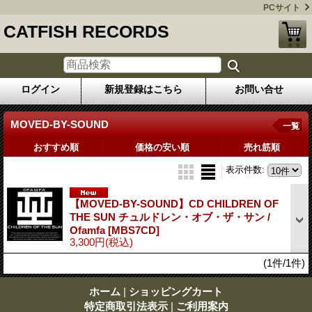
PCサイト
CATFISH RECORDS
ログイン
新規登録はこちら
お問い合せ
MOVED-BY-SOUND
一覧
おすすめ順
価格の安い順
売れ筋順
表示件数
:
【MOVED-BY-SOUND】CD CHILDREN OF
THE SUN チュルドレン・オブ・ザ・サン /
Ofamfa
[MBS7CD]
3,300円
(税込)
(1件/1件)
ホーム
|
ショッピングカート
特定商取引法表示
|
ご利用案内