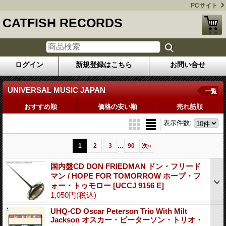
PCサイト
CATFISH RECORDS
ログイン
新規登録はこちら
お問い合せ
UNIVERSAL MUSIC JAPAN
一覧
おすすめ順
価格の安い順
売れ筋順
表示件数
:
...
1
2
3
90
次
»
国内盤CD DON FRIEDMAN ドン・フリード
マン / HOPE FOR TOMORROW ホープ・フ
ォー・トゥモロー
[UCCJ 9156 E]
1,050円
(税込)
UHQ-CD Oscar Peterson Trio With Milt
Jackson オスカー・ピーターソン・トリオ・