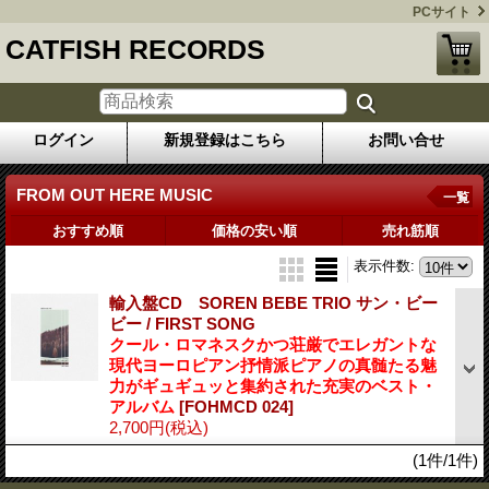
PCサイト
CATFISH RECORDS
ログイン
新規登録はこちら
お問い合せ
FROM OUT HERE MUSIC
一覧
おすすめ順
価格の安い順
売れ筋順
表示件数
:
輸入盤CD SOREN BEBE TRIO サン・ビー
ビー / FIRST SONG
クール・ロマネスクかつ荘厳でエレガントな
現代ヨーロピアン抒情派ピアノの真髄たる魅
力がギュギュッと集約された充実のベスト・
アルバム
[FOHMCD 024]
2,700円
(税込)
(1件/1件)