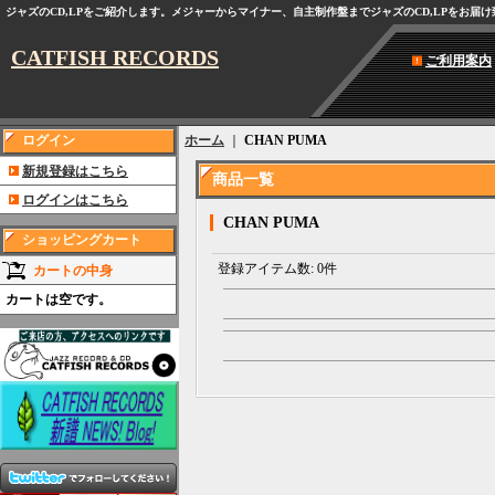
ジャズのCD,LPをご紹介します。メジャーからマイナー、自主制作盤までジャズのCD,LPをお届
CATFISH RECORDS
ご利用案内
ログイン
ホーム
｜
CHAN PUMA
新規登録はこちら
商品一覧
ログインはこちら
CHAN PUMA
ショッピングカート
登録アイテム数
:
0件
カートの中身
カートは空です。