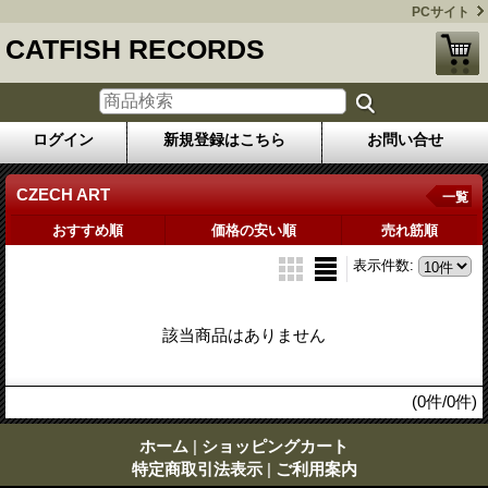
PCサイト
CATFISH RECORDS
ログイン
新規登録はこちら
お問い合せ
CZECH ART
一覧
おすすめ順
価格の安い順
売れ筋順
表示件数
:
該当商品はありません
(0件/0件)
ホーム
|
ショッピングカート
特定商取引法表示
|
ご利用案内