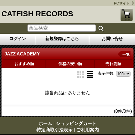
PCサイト
CATFISH RECORDS
ログイン
新規登録はこちら
お問い合せ
JAZZ ACADEMY
一覧
おすすめ順
価格の安い順
売れ筋順
表示件数
:
該当商品はありません
(0件/0件)
ホーム
|
ショッピングカート
特定商取引法表示
|
ご利用案内