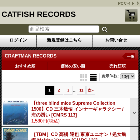
PCサイト
CATFISH RECORDS
ログイン
新規登録はこちら
お問い合せ
CRAFTMAN RECORDS
一覧
おすすめ順
価格の安い順
売れ筋順
表示件数
:
...
1
2
3
11
次
»
【three blind mice Supreme Collection
1500】CD 三木敏悟 インナーギャラクシー /
海の誘い
[CMRS 113]
1,580円
(税込)
［TBM］CD 高橋 達也 東京ユニオン / 処女航