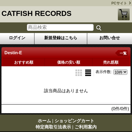
PCサイト
CATFISH RECORDS
ログイン
新規登録はこちら
お問い合せ
Destin-E
一覧
おすすめ順
価格の安い順
売れ筋順
表示件数
:
該当商品はありません
(0件/0件)
ホーム
|
ショッピングカート
特定商取引法表示
|
ご利用案内