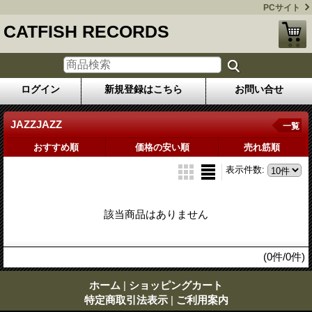
PCサイト
CATFISH RECORDS
ログイン
新規登録はこちら
お問い合せ
JAZZJAZZ
一覧
おすすめ順
価格の安い順
売れ筋順
表示件数
:
該当商品はありません
(0件/0件)
ホーム
|
ショッピングカート
特定商取引法表示
|
ご利用案内