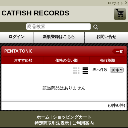
PCサイト
CATFISH RECORDS
ログイン
新規登録はこちら
お問い合せ
PENTA TONIC
一覧
おすすめ順
価格の安い順
売れ筋順
表示件数
:
該当商品はありません
(0件/0件)
ホーム
|
ショッピングカート
特定商取引法表示
|
ご利用案内