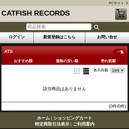
PCサイト
CATFISH RECORDS
ログイン
新規登録はこちら
お問い合せ
ATS
一覧
おすすめ順
価格の安い順
売れ筋順
表示件数
:
該当商品はありません
(0件/0件)
ホーム
|
ショッピングカート
特定商取引法表示
|
ご利用案内