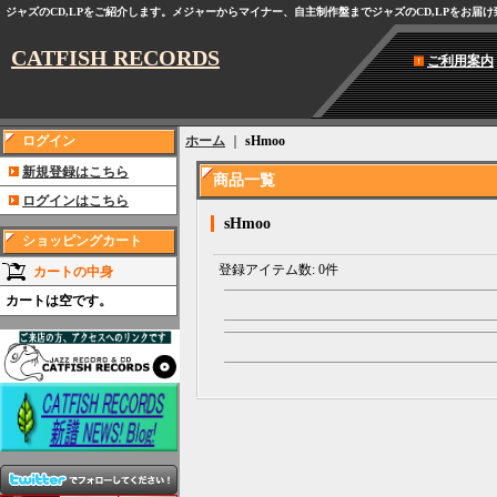
ジャズのCD,LPをご紹介します。メジャーからマイナー、自主制作盤までジャズのCD,LPをお届
CATFISH RECORDS
ご利用案内
ログイン
ホーム
｜
sHmoo
新規登録はこちら
商品一覧
ログインはこちら
sHmoo
ショッピングカート
登録アイテム数
:
0件
カートの中身
カートは空です。